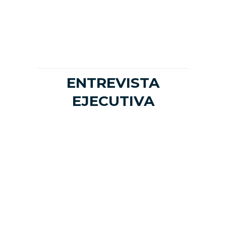
LinkedIn
ENTREVISTA
EJECUTIVA
César
Cárdenas
CEO
Artificial
Nerds
ganador
del ultimo
Nadando