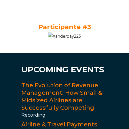
Participante #3
UPCOMING EVENTS
The Evolution of Revenue
Management: How Small &
Midsized Airlines are
Successfully Competing
Recording
Airline & Travel Payments