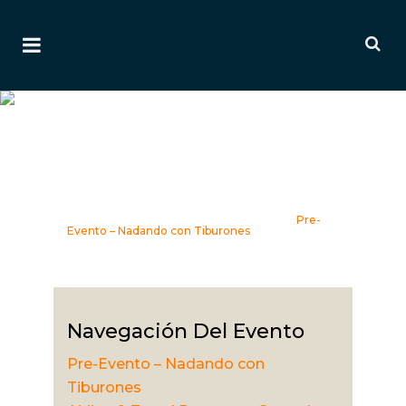
Pre-Evento – Nadando Con
Tiburones
Pre-Evento - Nadando con
Tiburones
Home
>
Event Info
>
ATPS Latam 2021
>
Pre-
Evento – Nadando con Tiburones
Navegación Del Evento
Pre-Evento – Nadando con
Tiburones